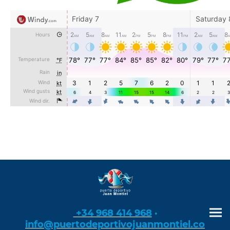
+34 968 414 968
·
info@puertodeportivojuanmontiel.co