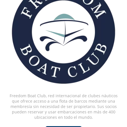
Freedom Boat Club, red internacional de clubes náuticos
que ofrece acceso a una flota de barcos mediante una
membresía sin necesidad de ser propietario. Sus socios
pueden reservar y usar embarcaciones en más de 400
ubicaciones en todo el mundo.